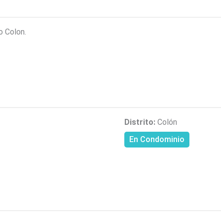
o Colon.
Distrito:
Colón
En Condominio