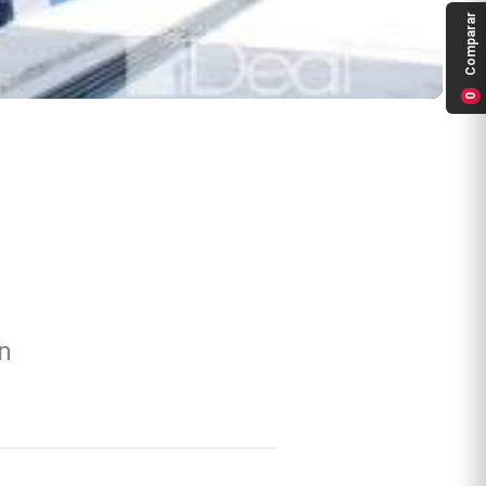
Comparar
0
n