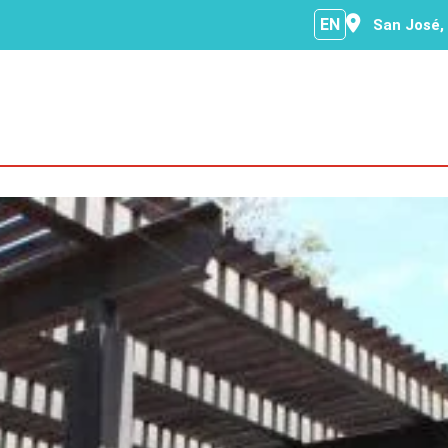
EN
San José,