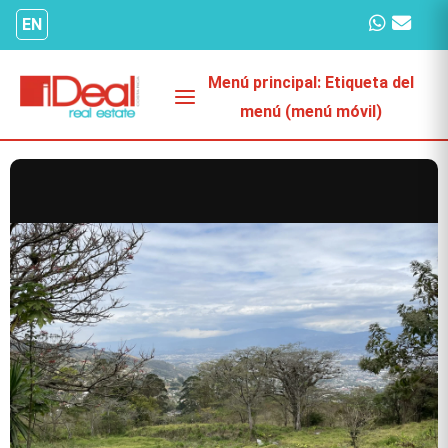
Omitir
EN
e
ir
Menú principal: Etiqueta del
al
menú (menú móvil)
contenido